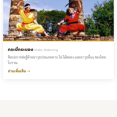
กระบี่กระบอง
Krabi Krabong
ศิลปะการต่อสู้ด้วยอาวุธประเภทดาบ โล่ ไม้พลอง และอาวุธอื่นๆ ของไทย
โบราณ
อ่านเพิ่มเติม