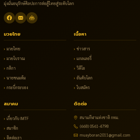
มุ่งมั่นอนุรักษ์ศิลปะการต่อสู้ไทยสู่ระดับโลก
มวยไทย
เนื้อหา
›
มวยไทย
›
ข่าวสาร
›
มวยโบราณ
›
แกลเลอรี่
›
กติกา
›
วิดีโอ
›
นายขนมต้ม
›
อันดับโลก
›
กระบี่กระบอง
›
ใบสมัคร
สมาคม
ติดต่อ
สนามกีฬาแห่งชาติ กทม.
›
เกี่ยวกับ IMTF
(668) 0561-4798
›
สมาชิก
muayboran2011@gmail.com
›
ติดต่อเรา